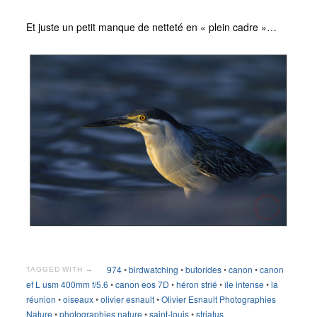
Et juste un petit manque de netteté en « plein cadre »…
974
•
birdwatching
•
butorides
•
canon
•
canon
TAGGED WITH →
ef L usm 400mm f/5.6
•
canon eos 7D
•
héron strié
•
île intense
•
la
réunion
•
oiseaux
•
olivier esnault
•
Olivier Esnault Photographies
Nature
•
photographies nature
•
saint-louis
•
striatus