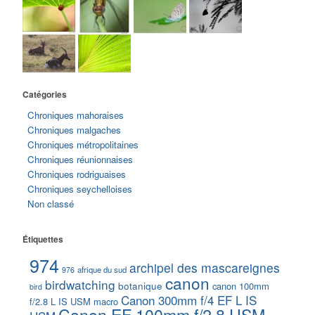
Catégories
Chroniques mahoraises
Chroniques malgaches
Chroniques métropolitaines
Chroniques réunionnaises
Chroniques rodriguaises
Chroniques seychelloises
Non classé
Étiquettes
974
archipel des mascareignes
afrique du sud
976
canon
birdwatching
botanique
canon 100mm
bird
Canon 300mm f/4 EF L IS
f/2.8 L IS USM macro
Canon EF 100mm f/2.8 USM