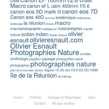
USM
Macro
canon ef L usm 400mm f/5.6
canon eos 7D
canon eos 5D mark iii
Canon eos 40D
endémique
endémisme
comores
macro
la réunion
landscape
limicole
mascareignes
macrophotographie
madagascar
mayotte
olivier
océan indien
nature
oiseau
oiseaux
olivieresnault.com
esnault
Olivier Esnault
Photographies Nature
orchidée
ornithologie
papillon
paysage
photograhies nature
photographies nature
photographies
Sigma 10-20 mm f/3.5 EX DC HSM
réunion
piton de la fournaise
île de la Réunion
île intense
Auteur
Portfolio
Voyages et Reportages
Liens
Contact
#0 (pas de titre)