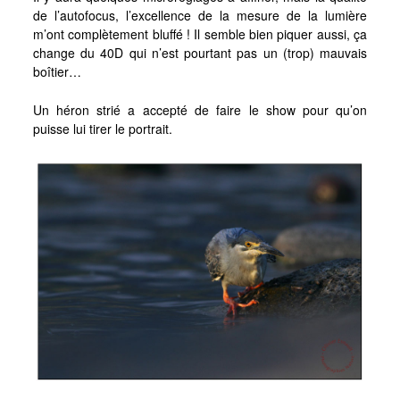
Voyages et Reportages
de l’autofocus, l’excellence de la mesure de la lumière
m’ont complètement bluffé ! Il semble bien piquer aussi, ça
Afrique du Sud, Western Cape, Novembre 2012
change du 40D qui n’est pourtant pas un (trop) mauvais
Maurice & Rodrigues, novembre 2011
boîtier…
Madagascar, novembre 2011
Un héron strié a accepté de faire le show pour qu’on
Mayotte, janvier 2011
puisse lui tirer le portrait.
Le Burkina Faso en Noir et Blanc, novembre 2010
Burkina Faso « Adansé »
Liens
Contact
#0 (pas de titre)