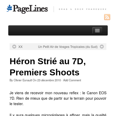
XX
Un Petit Air de Vosges Tropicales (du Sud)
Auteur
Héron Strié au 7D,
Portfolio
Premiers Shoots
Paysages réunionnais
By
Olivier Esnault
On
23 décembre 2010
·
Add Comment
Oiseaux de l’Océan Indien
Macro
Je viens de recevoir mon nouveau reflex : le Canon EOS
7D. Rien de mieux que de partir sur le terrain pour pouvoir
Entomofaune de la Réunion
le tester.
Macros de France
Il y aura quelques microréglages à affiner, mais la qualité