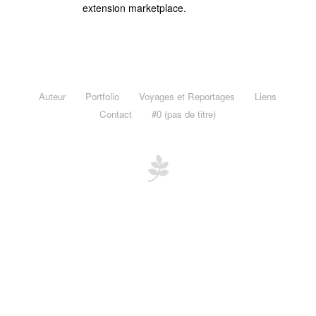
Voyages et Reportages
extension marketplace.
Afrique du Sud, Western Cape, Novembre 2012
Maurice & Rodrigues, novembre 2011
Madagascar, novembre 2011
Auteur
Portfolio
Voyages et Reportages
Liens
Mayotte, janvier 2011
Contact
#0 (pas de titre)
Le Burkina Faso en Noir et Blanc, novembre 2010
Burkina Faso « Adansé »
Liens
Contact
#0 (pas de titre)