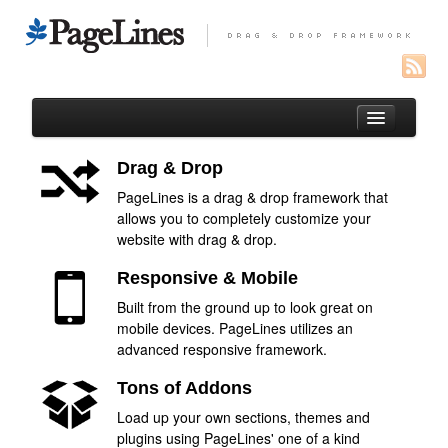
Drag & Drop
PageLines is a drag & drop framework that
Auteur
allows you to completely customize your
website with drag & drop.
Portfolio
Responsive & Mobile
Paysages réunionnais
Built from the ground up to look great on
Oiseaux de l’Océan Indien
mobile devices. PageLines utilizes an
Macro
advanced responsive framework.
Entomofaune de la Réunion
Tons of Addons
Load up your own sections, themes and
Macros de France
plugins using PageLines' one of a kind