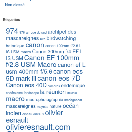
Non classé
Étiquettes
974
archipel des
afrique du sud
976
mascareignes
birdwatching
bird
canon
botanique
canon 100mm f/2.8 L
Canon 300mm f/4 EF L
IS USM macro
Canon EF 100mm
IS USM
f/2.8 USM Macro
canon ef L
canon eos
usm 400mm f/5.6
canon eos 7D
5D mark iii
Canon eos 40D
endémique
comores
la réunion
endémisme
landscape
limicole
macro
macrophotographie
madagascar
océan
mascareignes
nature
mayotte
olivier
indien
oiseau
oiseaux
esnault
olivieresnault.com