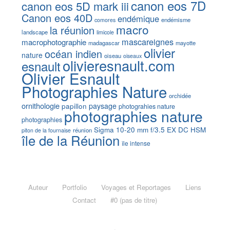
canon eos 7D
canon eos 5D mark iii
Canon eos 40D
endémique
endémisme
comores
macro
la réunion
landscape
limicole
mascareignes
macrophotographie
madagascar
mayotte
olivier
océan indien
nature
oiseau
oiseaux
olivieresnault.com
esnault
Olivier Esnault
Photographies Nature
orchidée
ornithologie
papillon
paysage
photograhies nature
photographies nature
photographies
Sigma 10-20 mm f/3.5 EX DC HSM
réunion
piton de la fournaise
île de la Réunion
île intense
Auteur
Portfolio
Voyages et Reportages
Liens
Contact
#0 (pas de titre)