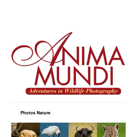
Voyages et Reportages
Afrique du Sud, Western Cape, Novembre 2012
Maurice & Rodrigues, novembre 2011
Madagascar, novembre 2011
Mayotte, janvier 2011
Le Burkina Faso en Noir et Blanc, novembre 2010
Burkina Faso « Adansé »
Liens
Contact
#0 (pas de titre)
Photos Nature