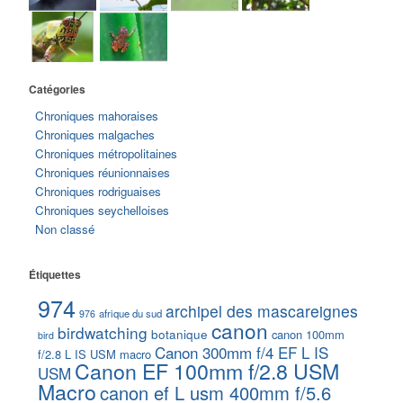
Catégories
Chroniques mahoraises
Chroniques malgaches
Chroniques métropolitaines
Chroniques réunionnaises
Chroniques rodriguaises
Chroniques seychelloises
Non classé
Étiquettes
974
archipel des mascareignes
afrique du sud
976
canon
birdwatching
botanique
canon 100mm
bird
Canon 300mm f/4 EF L IS
f/2.8 L IS USM macro
Canon EF 100mm f/2.8 USM
USM
Macro
canon ef L usm 400mm f/5.6