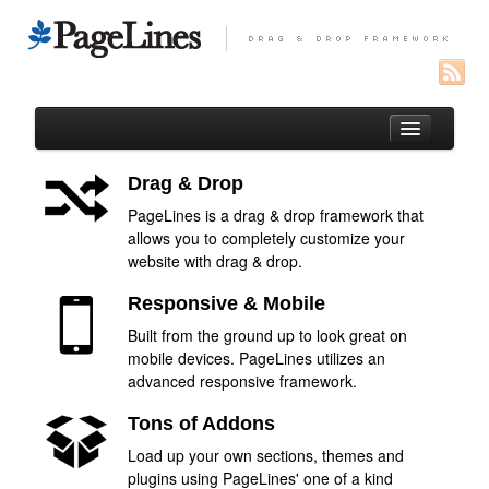
Drag & Drop
PageLines is a drag & drop framework that
Auteur
allows you to completely customize your
website with drag & drop.
Portfolio
Responsive & Mobile
Paysages réunionnais
Built from the ground up to look great on
Oiseaux de l’Océan Indien
mobile devices. PageLines utilizes an
Macro
advanced responsive framework.
Entomofaune de la Réunion
Tons of Addons
Load up your own sections, themes and
Macros de France
plugins using PageLines' one of a kind