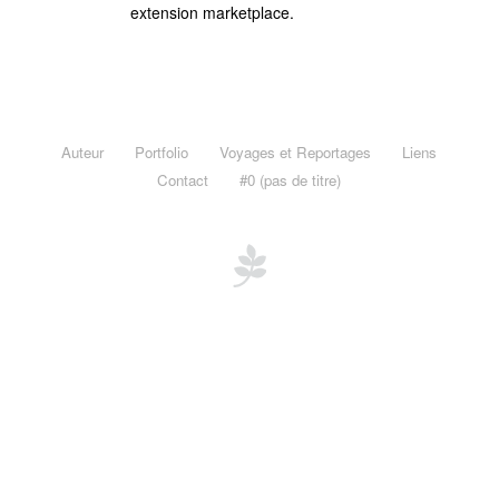
Voyages et Reportages
extension marketplace.
Afrique du Sud, Western Cape, Novembre 2012
Maurice & Rodrigues, novembre 2011
Madagascar, novembre 2011
Auteur
Portfolio
Voyages et Reportages
Liens
Mayotte, janvier 2011
Contact
#0 (pas de titre)
Le Burkina Faso en Noir et Blanc, novembre 2010
Burkina Faso « Adansé »
Liens
Contact
#0 (pas de titre)