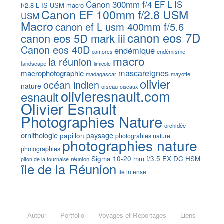
Canon 300mm f/4 EF L IS
f/2.8 L IS USM macro
Canon EF 100mm f/2.8 USM
USM
Macro
canon ef L usm 400mm f/5.6
canon eos 7D
canon eos 5D mark iii
Canon eos 40D
endémique
endémisme
comores
macro
la réunion
landscape
limicole
mascareignes
macrophotographie
madagascar
mayotte
olivier
océan indien
nature
oiseau
oiseaux
olivieresnault.com
esnault
Olivier Esnault
Photographies Nature
orchidée
ornithologie
papillon
paysage
photograhies nature
photographies nature
photographies
Sigma 10-20 mm f/3.5 EX DC HSM
réunion
piton de la fournaise
île de la Réunion
île intense
Auteur
Portfolio
Voyages et Reportages
Liens