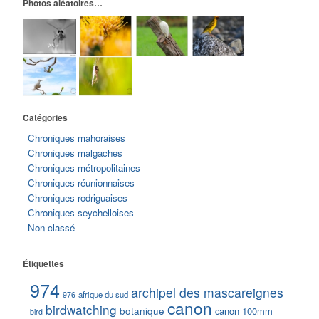
Photos aléatoires…
Catégories
Chroniques mahoraises
Chroniques malgaches
Chroniques métropolitaines
Chroniques réunionnaises
Chroniques rodriguaises
Chroniques seychelloises
Non classé
Étiquettes
974
archipel des mascareignes
afrique du sud
976
canon
birdwatching
botanique
canon 100mm
bird