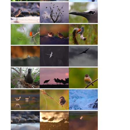
Voyages et Reportages
Afrique du Sud, Western Cape, Novembre 2012
Maurice & Rodrigues, novembre 2011
Madagascar, novembre 2011
Mayotte, janvier 2011
Le Burkina Faso en Noir et Blanc, novembre 2010
Burkina Faso « Adansé »
Liens
Contact
#0 (pas de titre)