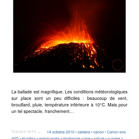
La ballade est magnifique. Les conditions météorologiques
sur place sont un peu difficiles : beaucoup de vent,
brouillard, pluie, température inférieure à 10°C. Mais pour
un tel spectacle, franchement…
14 octobre 2010
•
caldera
•
canon
•
Canon eos
TAGGED WITH →
40D
•
éruption
•
grand-angle
•
landsacpe
•
lave
•
nature
•
nuages
•