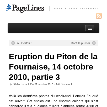
Au Dortoir !
Doré le pluvier
Auteur
Eruption du Piton de la
Portfolio
Fournaise, 14 octobre
Paysages réunionnais
Oiseaux de l’Océan Indien
2010, partie 3
Macro
By
Olivier Esnault
On
27 octobre 2010
·
Add Comment
Entomofaune de la Réunion
Voilà les dernières photos du week-end. L’enclos Fouqué
Macros de France
est ouvert. Cet enclos est une énorme caldera qui s’est
effondrée il y a quelques milliers d’années (entre 4500 et