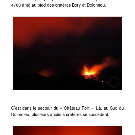
Voyages et Reportages
4700 ans) au pied des cratères Bory et Dolomieu.
Afrique du Sud, Western Cape, Novembre 2012
Maurice & Rodrigues, novembre 2011
Madagascar, novembre 2011
Mayotte, janvier 2011
Le Burkina Faso en Noir et Blanc, novembre 2010
Burkina Faso « Adansé »
Liens
Contact
#0 (pas de titre)
C’est dans le secteur du « Château Fort ». Là, au Sud du
Dolomieu, plusieurs anciens cratères se succèdent.