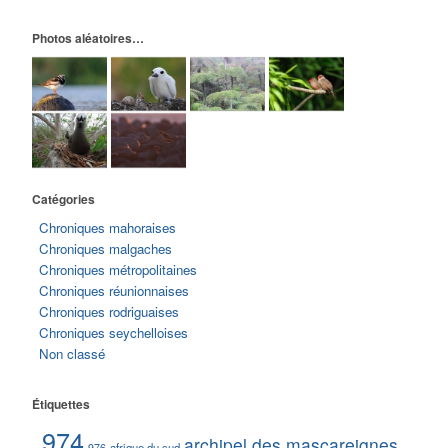
Photos aléatoires…
Catégories
Chroniques mahoraises
Chroniques malgaches
Chroniques métropolitaines
Chroniques réunionnaises
Chroniques rodriguaises
Chroniques seychelloises
Non classé
Étiquettes
974
archipel des mascareignes
afrique du sud
976