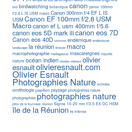
canon
birdwatching
botanique
canon 100mm
bird
Canon 300mm f/4 EF L IS
f/2.8 L IS USM macro
Canon EF 100mm f/2.8 USM
USM
Macro
canon ef L usm 400mm f/5.6
canon eos 7D
canon eos 5D mark iii
Canon eos 40D
endémique
endémisme
comores
macro
la réunion
landscape
limicole
mascareignes
macrophotographie
madagascar
mayotte
olivier
océan indien
nature
oiseau
oiseaux
olivieresnault.com
esnault
Olivier Esnault
Photographies Nature
orchidée
ornithologie
papillon
paysage
photograhies nature
photographies nature
photographies
Sigma 10-20 mm f/3.5 EX DC HSM
réunion
piton de la fournaise
île de la Réunion
île intense