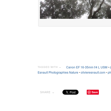
Canon EF 16-35mm f/4 L USM
•
TAGGED WITH →
Esnault Photographies Nature
•
olivieresnault.com
•
ph
Save
SHARE →