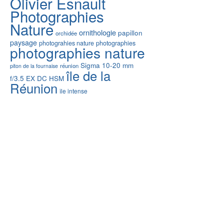
Olivier Esnault
Photographies
Nature
ornithologie
papillon
orchidée
paysage
photograhies nature
photographies
photographies nature
Sigma 10-20 mm
réunion
piton de la fournaise
île de la
f/3.5 EX DC HSM
Réunion
île intense