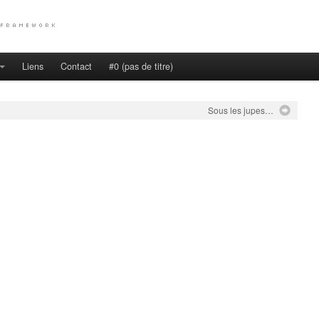
Liens
Contact
#0 (pas de titre)
Sous les jupes…