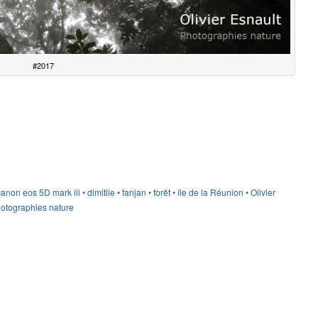
#2017
canon eos 5D mark iii
•
dimitile
•
fanjan
•
forêt
•
île de la Réunion
•
Olivier
otographies nature