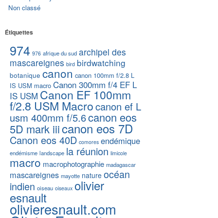
Non classé
Étiquettes
974
archipel des
afrique du sud
976
mascareignes
birdwatching
bird
canon
botanique
canon 100mm f/2.8 L
Canon 300mm f/4 EF L
IS USM macro
Canon EF 100mm
IS USM
f/2.8 USM Macro
canon ef L
canon eos
usm 400mm f/5.6
canon eos 7D
5D mark iii
Canon eos 40D
endémique
comores
la réunion
endémisme
landscape
limicole
macro
macrophotographie
madagascar
océan
mascareignes
nature
mayotte
olivier
indien
oiseau
oiseaux
esnault
olivieresnault.com