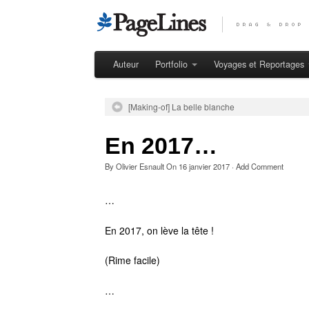
Auteur
Portfolio
Voyages et Reportages
[Making-of] La belle blanche
En 2017…
By
Olivier Esnault
On
16 janvier 2017
·
Add Comment
…
En 2017, on lève la tête !
(Rime facile)
…