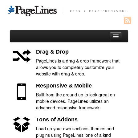
Drag & Drop
PageLines is a drag & drop framework that
Auteur
allows you to completely customize your
website with drag & drop.
Portfolio
Responsive & Mobile
Paysages réunionnais
Built from the ground up to look great on
Oiseaux de l’Océan Indien
mobile devices. PageLines utilizes an
Macro
advanced responsive framework.
Entomofaune de la Réunion
Tons of Addons
Load up your own sections, themes and
Macros de France
plugins using PageLines' one of a kind