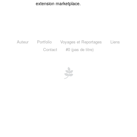
Voyages et Reportages
extension marketplace.
Afrique du Sud, Western Cape, Novembre 2012
Maurice & Rodrigues, novembre 2011
Madagascar, novembre 2011
Auteur
Portfolio
Voyages et Reportages
Liens
Mayotte, janvier 2011
Contact
#0 (pas de titre)
Le Burkina Faso en Noir et Blanc, novembre 2010
Burkina Faso « Adansé »
Liens
Contact
#0 (pas de titre)