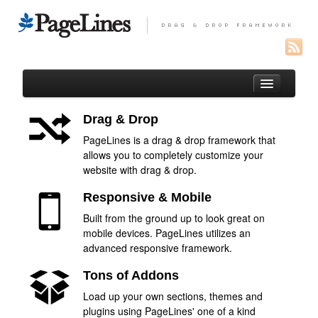
Drag & Drop
PageLines is a drag & drop framework that
Auteur
allows you to completely customize your
website with drag & drop.
Portfolio
Responsive & Mobile
Paysages réunionnais
Built from the ground up to look great on
Oiseaux de l’Océan Indien
mobile devices. PageLines utilizes an
Macro
advanced responsive framework.
Entomofaune de la Réunion
Tons of Addons
Load up your own sections, themes and
Macros de France
plugins using PageLines' one of a kind