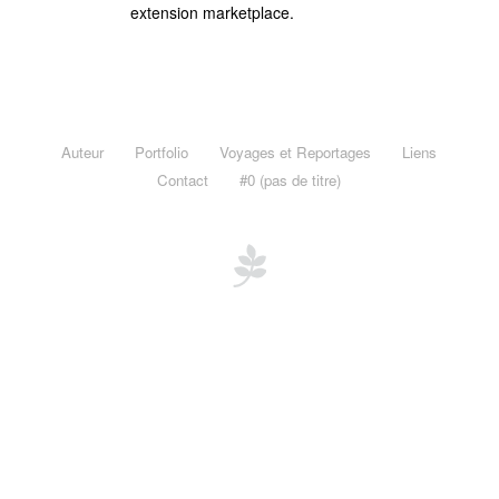
Voyages et Reportages
extension marketplace.
Afrique du Sud, Western Cape, Novembre 2012
Maurice & Rodrigues, novembre 2011
Madagascar, novembre 2011
Auteur
Portfolio
Voyages et Reportages
Liens
Mayotte, janvier 2011
Contact
#0 (pas de titre)
Le Burkina Faso en Noir et Blanc, novembre 2010
Burkina Faso « Adansé »
Liens
Contact
#0 (pas de titre)