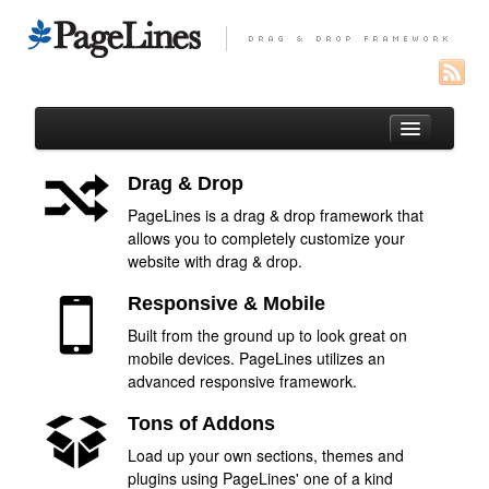
Drag & Drop
PageLines is a drag & drop framework that
Auteur
allows you to completely customize your
website with drag & drop.
Portfolio
Responsive & Mobile
Paysages réunionnais
Built from the ground up to look great on
Oiseaux de l’Océan Indien
mobile devices. PageLines utilizes an
Macro
advanced responsive framework.
Entomofaune de la Réunion
Tons of Addons
Load up your own sections, themes and
Macros de France
plugins using PageLines' one of a kind