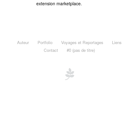
Voyages et Reportages
extension marketplace.
Afrique du Sud, Western Cape, Novembre 2012
Maurice & Rodrigues, novembre 2011
Madagascar, novembre 2011
Auteur
Portfolio
Voyages et Reportages
Liens
Mayotte, janvier 2011
Contact
#0 (pas de titre)
Le Burkina Faso en Noir et Blanc, novembre 2010
Burkina Faso « Adansé »
Liens
Contact
#0 (pas de titre)